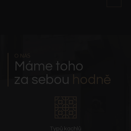
O NÁS
Máme toho
za sebou
hodně
Typů kachlů