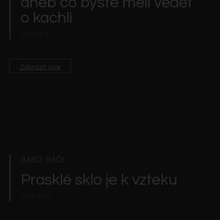
aneb co byste měli vědět
o kachli
2023-10-03
Zobrazit více
BABO, RAĎ!
Prasklé sklo je k vzteku
2023-07-13