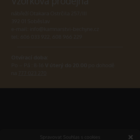
Vzorková prodejna
nábřeží Otakara Ostrčila 257/III
392 01 Soběslav
e-mail:
info@kamnarstvi-bechyne.cz
tel: 606 033 922, 608 966 229
Otvírací doba:
Po – Pá : 8-16
V úterý do 20.00
po dohodě
na
777 023 270
Spravovat Souhlas s cookies