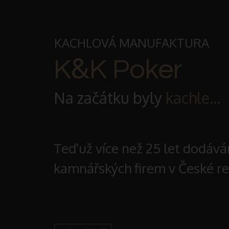
KACHLOVÁ MANUFAKTURA
&
K
K Poker
Na začátku byly
kachle…
Teď už více než 25 let dodáv
kamnářských firem v České rep