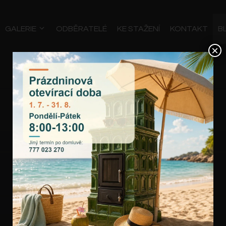
GALERIE
ODBĚRATELÉ
KE STAŽENÍ
KONTAKT
B
×